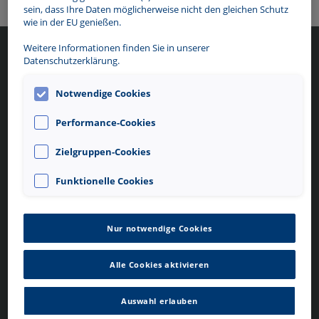
sein, dass Ihre Daten möglicherweise nicht den gleichen Schutz
wie in der EU genießen.
Weitere Informationen finden Sie in unserer
Datenschutzerklärung.
Mein Contipark
Service
Deutschland
Hilfe/FAQ
Notwendige Cookies
Mein Konto
Allgemeine
Über Contipark
Geschäftsbedingungen
Performance-Cookies
--> Wechsel zu Mein Contipark
Datenschutzerklärung
Österreich
Impressum
Zielgruppen-Cookies
Kontakt
Cookie-Einstellungen
Cookie-Details
Funktionelle Cookies
Folgen Sie uns
Sprache
Nur notwendige Cookies
DE
Alle Cookies aktivieren
Unsere Apps
iTunes Store (DB BahnPark-App)
Google Play Store (DB BahnPark-
Auswahl erlauben
App)