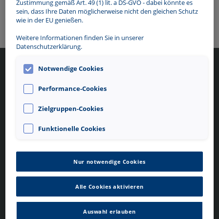
Zustimmung gemäß Art. 49 (1) lit. a DS-GVO - dabei könnte es
Passwort vergessen?
sein, dass Ihre Daten möglicherweise nicht den gleichen Schutz
wie in der EU genießen.
Weitere Informationen finden Sie in unserer
Datenschutzerklärung.
Notwendige Cookies
Mein Contipark
Service
Deutschland
Performance-Cookies
Hilfe/FAQ
Mein Konto
Allgemeine
Über Contipark
Zielgruppen-Cookies
Geschäftsbedingungen
--> Wechsel zu Mein Contipark
Datenschutzerklärung
Österreich
Impressum
Funktionelle Cookies
Kontakt
Cookie-Einstellungen
Cookie-Details
Nur notwendige Cookies
Folgen Sie uns
Sprache
Alle Cookies aktivieren
DE
Auswahl erlauben
Unsere Apps