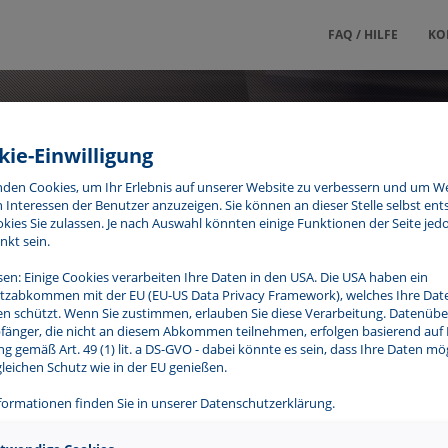
FAQ / HILFE
KO
kie-Einwilligung
den Cookies, um Ihr Erlebnis auf unserer Website zu verbessern und um 
nden
Interessen der Benutzer anzuzeigen. Sie können an dieser Stelle selbst ent
kies Sie zulassen. Je nach Auswahl könnten einige Funktionen der Seite jed
nkt sein.
Firmen- oder Privatkunde registrieren möchten.
sen: Einige Cookies verarbeiten Ihre Daten in den USA. Die USA haben ein
tzabkommen mit der EU (EU-US Data Privacy Framework), welches Ihre Dat
 schützt. Wenn Sie zustimmen, erlauben Sie diese Verarbeitung. Datenüb
änger, die nicht an diesem Abkommen teilnehmen, erfolgen basierend auf 
 gemäß Art. 49 (1) lit. a DS-GVO - dabei könnte es sein, dass Ihre Daten mö
gleichen Schutz wie in der EU genießen.
formationen finden Sie in unserer Datenschutzerklärung.